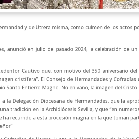
Hermandad y de Utrera misma, como culmen de los actos por
s, anunció en julio del pasado 2024, la celebración de un
 Redentor Cautivo que, con motivo del 350 aniversario d
magen cristífera”. El Consejo de Hermandades y Cofradías d
o Santo Entierro Magno. No en vano, la imagen del Cristo 
yo a la Delegación Diocesana de Hermandades, que la apro
na tradición en la Archidiócesis Sevilla, y que “en numero
 se ha recurrido a esta procesión magna en la que toman par
eñor”.